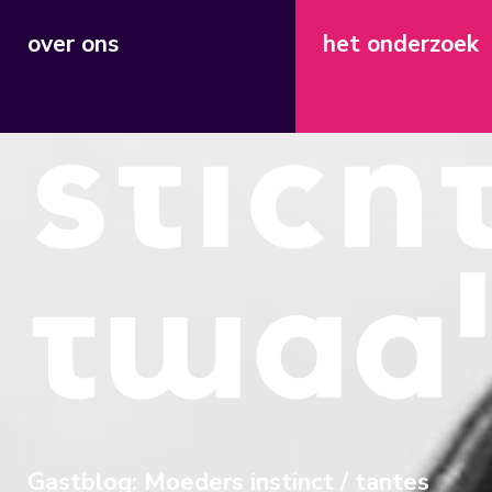
over ons
het onderzoek
Gastblog: Moeders instinct / tantes