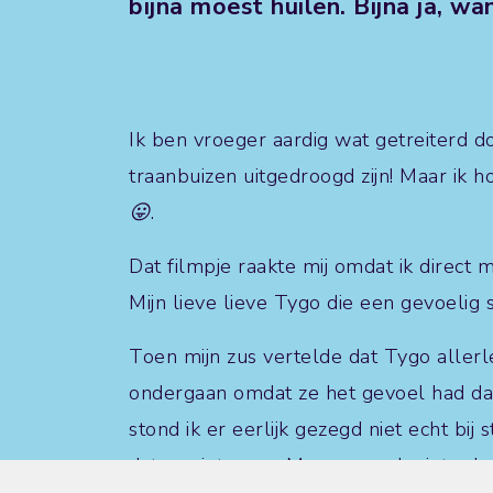
bijna moest huilen. Bijna ja, wa
Ik ben vroeger aardig wat getreiterd do
traanbuizen uitgedroogd zijn! Maar ik h
😛
.
Dat filmpje raakte mij omdat ik direct
Mijn lieve lieve Tygo die een gevoelig sn
Toen mijn zus vertelde dat Tygo aller
ondergaan omdat ze het gevoel had dat 
stond ik er eerlijk gezegd niet echt bij st
dat er niets was. Max was ook niet zo’n