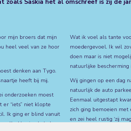
nt zoals Saskia het al omschreef is zij de ja
or mijn broers dat mijn
Wat ik voel als tante vo
ou heel veel van ze hoor
moedergevoel. Ik wil z
doen maar is niet mogeli
natuurlijke bescherming i
 moest denken aan Tygo.
aartje heeft bij mij.
Wij gingen op een dag n
natuurlijk de auto park
lei onderzoeken moest
Eenmaal uitgestapt kwam
er “iets” niet klopte
zich ging bemoeien met o
il. Ik ging er blind vanuit
en zei heel rustig ‘zij m
 snelle Harrie als baby.
energie omdat ik het eig