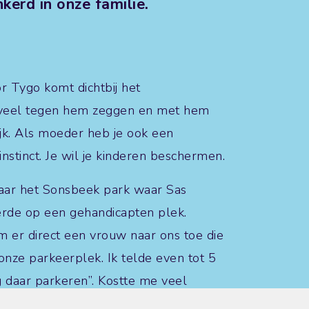
nkerd in onze familie.
or Tygo komt dichtbij het
oveel tegen hem zeggen en met hem
jk. Als moeder heb je ook een
nstinct. Je wil je kinderen beschermen.
aar het Sonsbeek park waar Sas
eerde op een gehandicapten plek.
 er direct een vrouw naar ons toe die
nze parkeerplek. Ik telde even tot 5
ag daar parkeren”. Kostte me veel
enlijk op een hele andere toon en