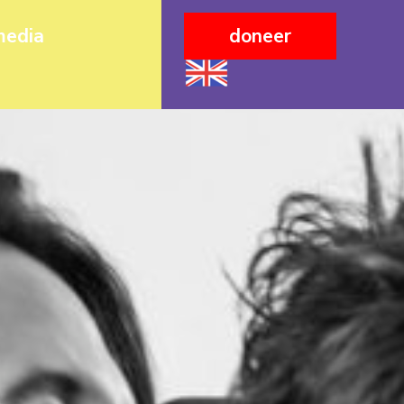
media
doneer