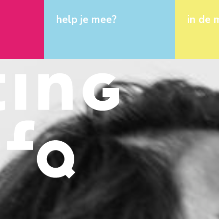
help je mee?
in de 